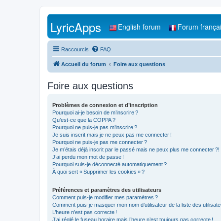
LyricApps
English forum
Forum frança
Raccourcis
FAQ
Accueil du forum
Foire aux questions
Foire aux questions
Problèmes de connexion et d’inscription
Pourquoi ai-je besoin de m’inscrire ?
Qu’est-ce que la COPPA ?
Pourquoi ne puis-je pas m’inscrire ?
Je suis inscrit mais je ne peux pas me connecter !
Pourquoi ne puis-je pas me connecter ?
Je m’étais déjà inscrit par le passé mais ne peux plus me connecter ?!
J’ai perdu mon mot de passe !
Pourquoi suis-je déconnecté automatiquement ?
À quoi sert « Supprimer les cookies » ?
Préférences et paramètres des utilisateurs
Comment puis-je modifier mes paramètres ?
Comment puis-je masquer mon nom d’utilisateur de la liste des utilisate
L’heure n’est pas correcte !
J’ai réglé le fuseau horaire mais l’heure n’est toujours pas correcte !