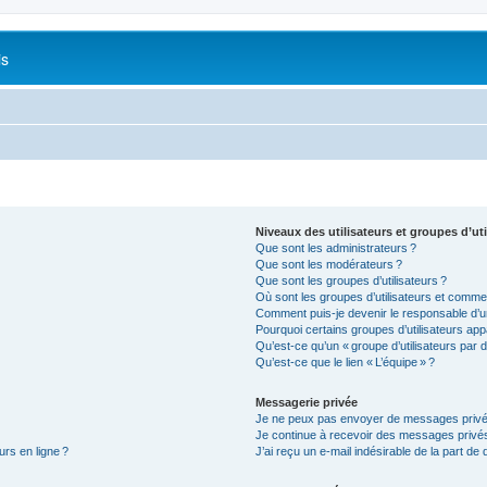
is
Niveaux des utilisateurs et groupes d’uti
Que sont les administrateurs ?
Que sont les modérateurs ?
Que sont les groupes d’utilisateurs ?
Où sont les groupes d’utilisateurs et commen
Comment puis-je devenir le responsable d’un
Pourquoi certains groupes d’utilisateurs app
Qu’est-ce qu’un « groupe d’utilisateurs par d
Qu’est-ce que le lien « L’équipe » ?
Messagerie privée
Je ne peux pas envoyer de messages privé
Je continue à recevoir des messages privés 
urs en ligne ?
J’ai reçu un e-mail indésirable de la part de