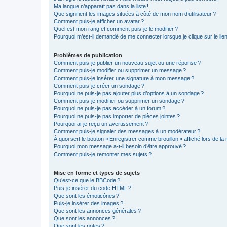
Ma langue n’apparaît pas dans la liste !
Que signifient les images situées à côté de mon nom d’utilisateur ?
Comment puis-je afficher un avatar ?
Quel est mon rang et comment puis-je le modifier ?
Pourquoi m’est-il demandé de me connecter lorsque je clique sur le lien d
Problèmes de publication
Comment puis-je publier un nouveau sujet ou une réponse ?
Comment puis-je modifier ou supprimer un message ?
Comment puis-je insérer une signature à mon message ?
Comment puis-je créer un sondage ?
Pourquoi ne puis-je pas ajouter plus d’options à un sondage ?
Comment puis-je modifier ou supprimer un sondage ?
Pourquoi ne puis-je pas accéder à un forum ?
Pourquoi ne puis-je pas importer de pièces jointes ?
Pourquoi ai-je reçu un avertissement ?
Comment puis-je signaler des messages à un modérateur ?
À quoi sert le bouton « Enregistrer comme brouillon » affiché lors de la 
Pourquoi mon message a-t-il besoin d’être approuvé ?
Comment puis-je remonter mes sujets ?
Mise en forme et types de sujets
Qu’est-ce que le BBCode ?
Puis-je insérer du code HTML ?
Que sont les émoticônes ?
Puis-je insérer des images ?
Que sont les annonces générales ?
Que sont les annonces ?
Que sont les notes ?