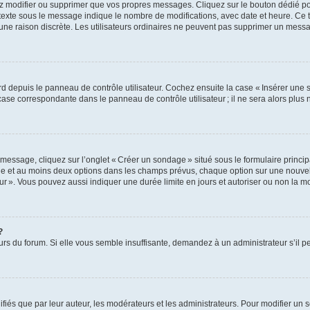
z modifier ou supprimer que vos propres messages. Cliquez sur le bouton dédié pou
 texte sous le message indique le nombre de modifications, avec date et heure. Ce t
 une raison discrète. Les utilisateurs ordinaires ne peuvent pas supprimer un mes
 depuis le panneau de contrôle utilisateur. Cochez ensuite la case « Insérer une 
ase correspondante dans le panneau de contrôle utilisateur ; il ne sera alors plu
essage, cliquez sur l’onglet « Créer un sondage » situé sous le formulaire principa
ge et au moins deux options dans les champs prévus, chaque option sur une nouvell
teur ». Vous pouvez aussi indiquer une durée limite en jours et autoriser ou non la mo
?
eurs du forum. Si elle vous semble insuffisante, demandez à un administrateur s’il p
s que par leur auteur, les modérateurs et les administrateurs. Pour modifier un 