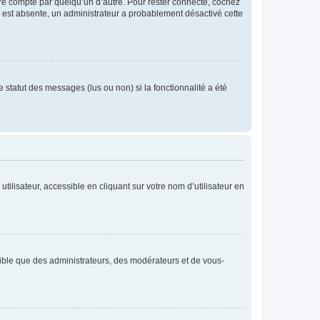
tre compte par quelqu’un d’autre. Pour rester connecté, cochez
se est absente, un administrateur a probablement désactivé cette
 statut des messages (lus ou non) si la fonctionnalité a été
ilisateur, accessible en cliquant sur votre nom d’utilisateur en
isible que des administrateurs, des modérateurs et de vous-