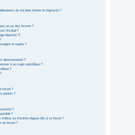
lisateurs de ma liste d’amis et d’ignorés ?
ans un ou des forums ?
un résultat ?
age blanche ?!
?
ssages et sujets ?
t les abonnements ?
onner à un sujet spécifique ?
ifique ?
 ?
ce forum ?
s jointes ?
cussions ?
sponible ?
 d’abus ou d’ordres légaux liés à ce forum ?
r du forum ?