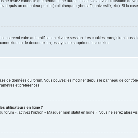
s ne restez connecté que pendant une durée limitée. Cela évite l’utilisation de vo
ez depuis un ordinateur public (bibliothèque, cybercafé, université, etc.). Si la ca
conservent votre authentification et votre session. Les cookies enregistrent aussi le
e connexion ou de déconnexion, essayez de supprimer les cookies.
base de données du forum. Vous pouvez les modifier depuis le panneau de contrôle ut
ramètres et préférences.
s utilisateurs en ligne ?
du forum », activez l’option « Masquer mon statut en ligne ». Vous ne serez alors v