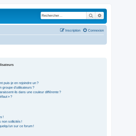
Rechercher
Recherche avancé
Inscription
Connexion
lisateurs
t puis-je en rejoindre un ?
 groupe d’utilisateurs ?
araissent-ils dans une couleur différente ?
éfaut » ?
s !
non sollicités !
 quelqu’un sur ce forum !