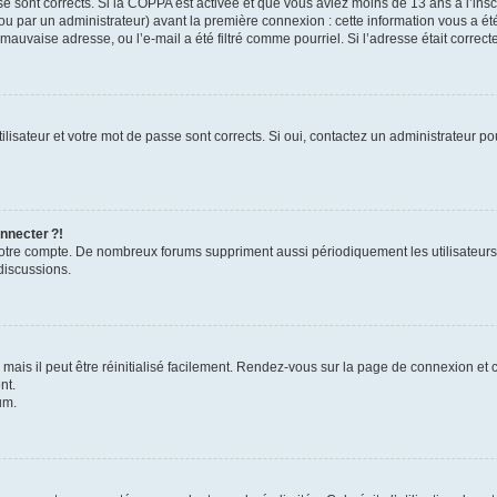
se sont corrects. Si la COPPA est activée et que vous aviez moins de 13 ans à l’inscr
u par un administrateur) avant la première connexion : cette information vous a été 
 mauvaise adresse, ou l’e-mail a été filtré comme pourriel. Si l’adresse était correc
lisateur et votre mot de passe sont corrects. Si oui, contactez un administrateur pou
nnecter ?!
 votre compte. De nombreux forums suppriment aussi périodiquement les utilisateurs
discussions.
ais il peut être réinitialisé facilement. Rendez-vous sur la page de connexion et 
nt.
um.