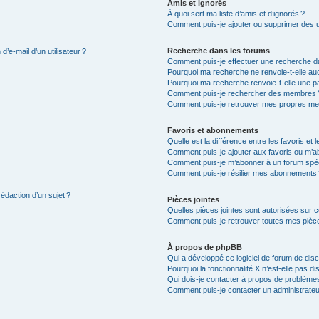
Amis et ignorés
À quoi sert ma liste d’amis et d’ignorés ?
Comment puis-je ajouter ou supprimer des uti
Recherche dans les forums
’e-mail d’un utilisateur ?
Comment puis-je effectuer une recherche d
Pourquoi ma recherche ne renvoie-t-elle auc
Pourquoi ma recherche renvoie-t-elle une p
Comment puis-je rechercher des membres 
Comment puis-je retrouver mes propres me
Favoris et abonnements
Quelle est la différence entre les favoris e
Comment puis-je ajouter aux favoris ou m’ab
Comment puis-je m’abonner à un forum spéc
Comment puis-je résilier mes abonnements
rédaction d’un sujet ?
Pièces jointes
Quelles pièces jointes sont autorisées sur 
Comment puis-je retrouver toutes mes pièce
À propos de phpBB
Qui a développé ce logiciel de forum de dis
Pourquoi la fonctionnalité X n’est-elle pas di
Qui dois-je contacter à propos de problèmes
Comment puis-je contacter un administrateu