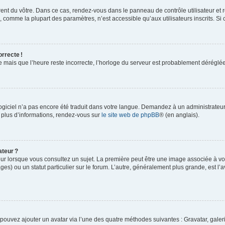
rent du vôtre. Dans ce cas, rendez-vous dans le panneau de contrôle utilisateur et 
comme la plupart des paramètres, n’est accessible qu’aux utilisateurs inscrits. Si ce
orrecte !
re mais que l’heure reste incorrecte, l’horloge du serveur est probablement dérégl
logiciel n’a pas encore été traduit dans votre langue. Demandez à un administrateur s
 plus d’informations, rendez-vous sur
le site web de phpBB
® (en anglais).
ateur ?
ur lorsque vous consultez un sujet. La première peut être une image associée à vot
ges) ou un statut particulier sur le forum. L’autre, généralement plus grande, est l’
us pouvez ajouter un avatar via l’une des quatre méthodes suivantes : Gravatar, gale