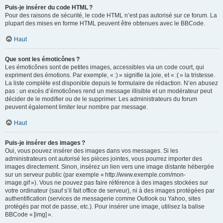
Puis-je insérer du code HTML ?
Pour des raisons de sécurité, le code HTML n’est pas autorisé sur ce forum. La
plupart des mises en forme HTML peuvent être obtenues avec le BBCode.
Haut
Que sont les émoticônes ?
Les émoticônes sont de petites images, accessibles via un code court, qui
expriment des émotions. Par exemple, « :) » signifie la joie, et « :( » la tristesse.
La liste complète est disponible depuis le formulaire de rédaction. N’en abusez
pas : un excès d’émoticônes rend un message illisible et un modérateur peut
décider de le modifier ou de le supprimer. Les administrateurs du forum
peuvent également limiter leur nombre par message.
Haut
Puis-je insérer des images ?
Oui, vous pouvez insérer des images dans vos messages. Si les
administrateurs ont autorisé les pièces jointes, vous pourrez importer des
images directement. Sinon, insérez un lien vers une image distante hébergée
sur un serveur public (par exemple « http://www.exemple.com/mon-
image.gif »). Vous ne pouvez pas faire référence à des images stockées sur
votre ordinateur (sauf s’il fait office de serveur), ni à des images protégées par
authentification (services de messagerie comme Outlook ou Yahoo, sites
protégés par mot de passe, etc.). Pour insérer une image, utilisez la balise
BBCode « [img] ».