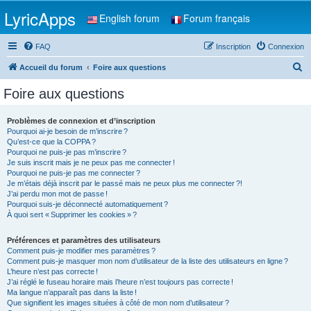
LyricApps
English forum
Forum français
FAQ
Inscription
Connexion
R
Accueil du forum
Foire aux questions
e
Foire aux questions
c
h
Problèmes de connexion et d’inscription
Pourquoi ai-je besoin de m’inscrire ?
e
Qu’est-ce que la COPPA ?
r
Pourquoi ne puis-je pas m’inscrire ?
Je suis inscrit mais je ne peux pas me connecter !
c
Pourquoi ne puis-je pas me connecter ?
Je m’étais déjà inscrit par le passé mais ne peux plus me connecter ?!
h
J’ai perdu mon mot de passe !
e
Pourquoi suis-je déconnecté automatiquement ?
À quoi sert « Supprimer les cookies » ?
r
Préférences et paramètres des utilisateurs
Comment puis-je modifier mes paramètres ?
Comment puis-je masquer mon nom d’utilisateur de la liste des utilisateurs en ligne ?
L’heure n’est pas correcte !
J’ai réglé le fuseau horaire mais l’heure n’est toujours pas correcte !
Ma langue n’apparaît pas dans la liste !
Que signifient les images situées à côté de mon nom d’utilisateur ?