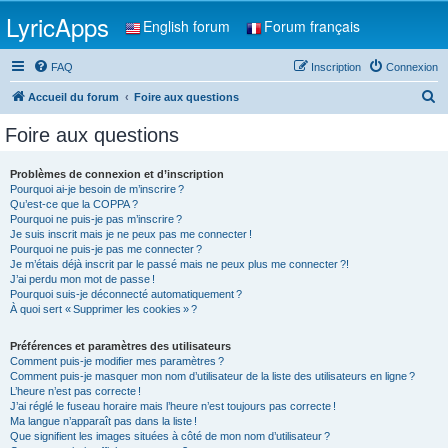
LyricApps
English forum
Forum français
FAQ
Inscription
Connexion
R
Accueil du forum
Foire aux questions
e
Foire aux questions
c
h
Problèmes de connexion et d’inscription
Pourquoi ai-je besoin de m’inscrire ?
e
Qu’est-ce que la COPPA ?
r
Pourquoi ne puis-je pas m’inscrire ?
Je suis inscrit mais je ne peux pas me connecter !
c
Pourquoi ne puis-je pas me connecter ?
Je m’étais déjà inscrit par le passé mais ne peux plus me connecter ?!
h
J’ai perdu mon mot de passe !
e
Pourquoi suis-je déconnecté automatiquement ?
À quoi sert « Supprimer les cookies » ?
r
Préférences et paramètres des utilisateurs
Comment puis-je modifier mes paramètres ?
Comment puis-je masquer mon nom d’utilisateur de la liste des utilisateurs en ligne ?
L’heure n’est pas correcte !
J’ai réglé le fuseau horaire mais l’heure n’est toujours pas correcte !
Ma langue n’apparaît pas dans la liste !
Que signifient les images situées à côté de mon nom d’utilisateur ?