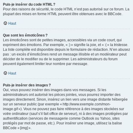
Puis-je insérer du code HTML ?
Pour des raisons de sécurité, le code HTML n’est pas autorisé sur ce forum. La
plupart des mises en forme HTML peuvent être obtenues avec le BBCode.
Haut
Que sont les émoticônes ?
Les émoticônes sont de petites images, accessibles via un code court, qui
expriment des émotions. Par exemple, « :) » signifie la joie, et « :( » la tristesse.
La liste complète est disponible depuis le formulaire de rédaction. N’en abusez
pas : un excès d’émoticônes rend un message illisible et un modérateur peut
décider de le modifier ou de le supprimer. Les administrateurs du forum
peuvent également limiter leur nombre par message.
Haut
Puis-je insérer des images ?
Oui, vous pouvez insérer des images dans vos messages. Si les
administrateurs ont autorisé les pièces jointes, vous pourrez importer des
images directement. Sinon, insérez un lien vers une image distante hébergée
sur un serveur public (par exemple « http://www.exemple.com/mon-
image.gif »). Vous ne pouvez pas faire référence à des images stockées sur
votre ordinateur (sauf s’il fait office de serveur), ni à des images protégées par
authentification (services de messagerie comme Outlook ou Yahoo, sites
protégés par mot de passe, etc.). Pour insérer une image, utilisez la balise
BBCode « [img] ».