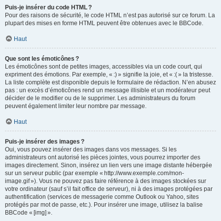
Puis-je insérer du code HTML ?
Pour des raisons de sécurité, le code HTML n’est pas autorisé sur ce forum. La
plupart des mises en forme HTML peuvent être obtenues avec le BBCode.
Haut
Que sont les émoticônes ?
Les émoticônes sont de petites images, accessibles via un code court, qui
expriment des émotions. Par exemple, « :) » signifie la joie, et « :( » la tristesse.
La liste complète est disponible depuis le formulaire de rédaction. N’en abusez
pas : un excès d’émoticônes rend un message illisible et un modérateur peut
décider de le modifier ou de le supprimer. Les administrateurs du forum
peuvent également limiter leur nombre par message.
Haut
Puis-je insérer des images ?
Oui, vous pouvez insérer des images dans vos messages. Si les
administrateurs ont autorisé les pièces jointes, vous pourrez importer des
images directement. Sinon, insérez un lien vers une image distante hébergée
sur un serveur public (par exemple « http://www.exemple.com/mon-
image.gif »). Vous ne pouvez pas faire référence à des images stockées sur
votre ordinateur (sauf s’il fait office de serveur), ni à des images protégées par
authentification (services de messagerie comme Outlook ou Yahoo, sites
protégés par mot de passe, etc.). Pour insérer une image, utilisez la balise
BBCode « [img] ».