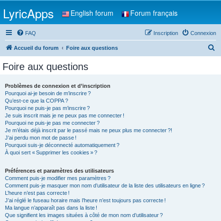
LyricApps
English forum
Forum français
FAQ
Inscription
Connexion
R
Accueil du forum
Foire aux questions
e
Foire aux questions
c
h
Problèmes de connexion et d’inscription
Pourquoi ai-je besoin de m’inscrire ?
e
Qu’est-ce que la COPPA ?
r
Pourquoi ne puis-je pas m’inscrire ?
Je suis inscrit mais je ne peux pas me connecter !
c
Pourquoi ne puis-je pas me connecter ?
Je m’étais déjà inscrit par le passé mais ne peux plus me connecter ?!
h
J’ai perdu mon mot de passe !
e
Pourquoi suis-je déconnecté automatiquement ?
À quoi sert « Supprimer les cookies » ?
r
Préférences et paramètres des utilisateurs
Comment puis-je modifier mes paramètres ?
Comment puis-je masquer mon nom d’utilisateur de la liste des utilisateurs en ligne ?
L’heure n’est pas correcte !
J’ai réglé le fuseau horaire mais l’heure n’est toujours pas correcte !
Ma langue n’apparaît pas dans la liste !
Que signifient les images situées à côté de mon nom d’utilisateur ?