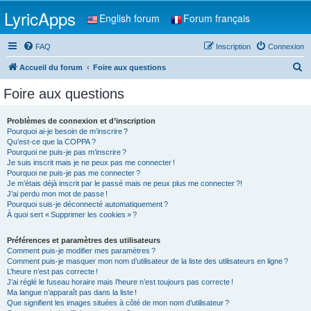
LyricApps
English forum
Forum français
FAQ
Inscription
Connexion
R
Accueil du forum
Foire aux questions
e
Foire aux questions
c
h
Problèmes de connexion et d’inscription
Pourquoi ai-je besoin de m’inscrire ?
e
Qu’est-ce que la COPPA ?
r
Pourquoi ne puis-je pas m’inscrire ?
Je suis inscrit mais je ne peux pas me connecter !
c
Pourquoi ne puis-je pas me connecter ?
Je m’étais déjà inscrit par le passé mais ne peux plus me connecter ?!
h
J’ai perdu mon mot de passe !
e
Pourquoi suis-je déconnecté automatiquement ?
À quoi sert « Supprimer les cookies » ?
r
Préférences et paramètres des utilisateurs
Comment puis-je modifier mes paramètres ?
Comment puis-je masquer mon nom d’utilisateur de la liste des utilisateurs en ligne ?
L’heure n’est pas correcte !
J’ai réglé le fuseau horaire mais l’heure n’est toujours pas correcte !
Ma langue n’apparaît pas dans la liste !
Que signifient les images situées à côté de mon nom d’utilisateur ?