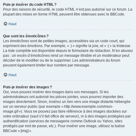
Puis-je insérer du code HTML ?
Pour des raisons de sécurité, le code HTML n’est pas autorisé sur ce forum. La
plupart des mises en forme HTML peuvent être obtenues avec le BBCode.
Haut
Que sont les émoticônes ?
Les émoticônes sont de petites images, accessibles via un code court, qui
expriment des émotions. Par exemple, « :) » signifie la joie, et « :( » la tristesse.
La liste complète est disponible depuis le formulaire de rédaction. N’en abusez
pas : un excès d’émoticônes rend un message illisible et un modérateur peut
décider de le modifier ou de le supprimer. Les administrateurs du forum
peuvent également limiter leur nombre par message.
Haut
Puis-je insérer des images ?
Oui, vous pouvez insérer des images dans vos messages. Si les
administrateurs ont autorisé les pièces jointes, vous pourrez importer des
images directement. Sinon, insérez un lien vers une image distante hébergée
sur un serveur public (par exemple « http://www.exemple.com/mon-
image.gif »). Vous ne pouvez pas faire référence à des images stockées sur
votre ordinateur (sauf s’il fait office de serveur), ni à des images protégées par
authentification (services de messagerie comme Outlook ou Yahoo, sites
protégés par mot de passe, etc.). Pour insérer une image, utilisez la balise
BBCode « [img] ».