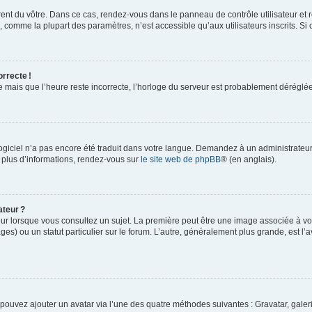
rent du vôtre. Dans ce cas, rendez-vous dans le panneau de contrôle utilisateur et 
comme la plupart des paramètres, n’est accessible qu’aux utilisateurs inscrits. Si ce
orrecte !
re mais que l’heure reste incorrecte, l’horloge du serveur est probablement dérégl
logiciel n’a pas encore été traduit dans votre langue. Demandez à un administrateur s
 plus d’informations, rendez-vous sur
le site web de phpBB
® (en anglais).
ateur ?
ur lorsque vous consultez un sujet. La première peut être une image associée à vot
ges) ou un statut particulier sur le forum. L’autre, généralement plus grande, est l’
us pouvez ajouter un avatar via l’une des quatre méthodes suivantes : Gravatar, gale