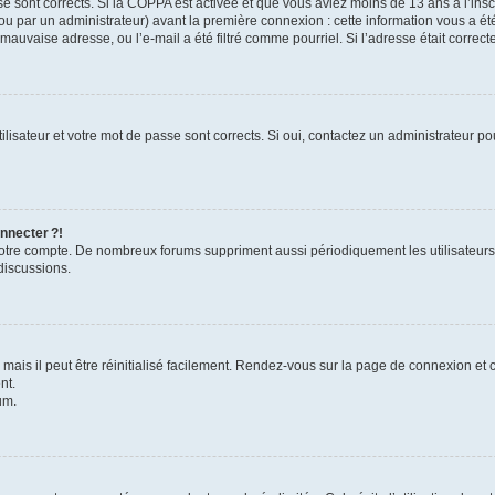
se sont corrects. Si la COPPA est activée et que vous aviez moins de 13 ans à l’inscr
u par un administrateur) avant la première connexion : cette information vous a été 
 mauvaise adresse, ou l’e-mail a été filtré comme pourriel. Si l’adresse était correc
lisateur et votre mot de passe sont corrects. Si oui, contactez un administrateur pou
nnecter ?!
 votre compte. De nombreux forums suppriment aussi périodiquement les utilisateurs
discussions.
ais il peut être réinitialisé facilement. Rendez-vous sur la page de connexion et 
nt.
um.