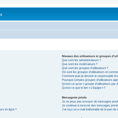
is
Niveaux des utilisateurs et groupes d’uti
Que sont les administrateurs ?
Que sont les modérateurs ?
Que sont les groupes d’utilisateurs ?
Où sont les groupes d’utilisateurs et commen
Comment puis-je devenir le responsable d’un
Pourquoi certains groupes d’utilisateurs app
Qu’est-ce qu’un « groupe d’utilisateurs par d
Qu’est-ce que le lien « L’équipe » ?
Messagerie privée
Je ne peux pas envoyer de messages privé
Je continue à recevoir des messages privés 
urs en ligne ?
J’ai reçu un e-mail indésirable de la part de