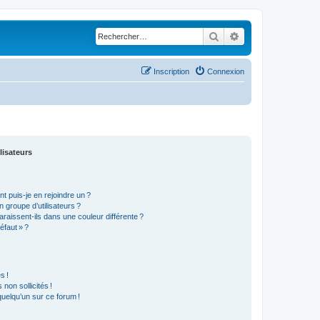
Rechercher
Recherche avancé
Inscription
Connexion
lisateurs
t puis-je en rejoindre un ?
 groupe d’utilisateurs ?
araissent-ils dans une couleur différente ?
éfaut » ?
s !
non sollicités !
 quelqu’un sur ce forum !