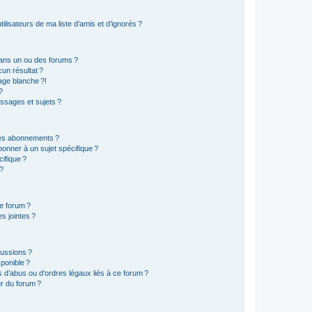
lisateurs de ma liste d’amis et d’ignorés ?
ans un ou des forums ?
un résultat ?
age blanche ?!
?
ssages et sujets ?
t les abonnements ?
onner à un sujet spécifique ?
ifique ?
 ?
ce forum ?
s jointes ?
cussions ?
sponible ?
 d’abus ou d’ordres légaux liés à ce forum ?
r du forum ?