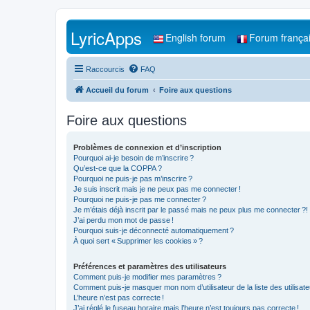
LyricApps
English forum
Forum frança
Raccourcis
FAQ
Accueil du forum
Foire aux questions
Foire aux questions
Problèmes de connexion et d’inscription
Pourquoi ai-je besoin de m’inscrire ?
Qu’est-ce que la COPPA ?
Pourquoi ne puis-je pas m’inscrire ?
Je suis inscrit mais je ne peux pas me connecter !
Pourquoi ne puis-je pas me connecter ?
Je m’étais déjà inscrit par le passé mais ne peux plus me connecter ?!
J’ai perdu mon mot de passe !
Pourquoi suis-je déconnecté automatiquement ?
À quoi sert « Supprimer les cookies » ?
Préférences et paramètres des utilisateurs
Comment puis-je modifier mes paramètres ?
Comment puis-je masquer mon nom d’utilisateur de la liste des utilisate
L’heure n’est pas correcte !
J’ai réglé le fuseau horaire mais l’heure n’est toujours pas correcte !