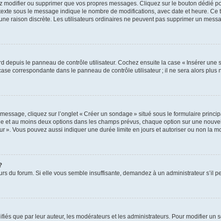
z modifier ou supprimer que vos propres messages. Cliquez sur le bouton dédié pou
 texte sous le message indique le nombre de modifications, avec date et heure. Ce t
 une raison discrète. Les utilisateurs ordinaires ne peuvent pas supprimer un mes
 depuis le panneau de contrôle utilisateur. Cochez ensuite la case « Insérer une 
ase correspondante dans le panneau de contrôle utilisateur ; il ne sera alors plu
essage, cliquez sur l’onglet « Créer un sondage » situé sous le formulaire principa
ge et au moins deux options dans les champs prévus, chaque option sur une nouvell
teur ». Vous pouvez aussi indiquer une durée limite en jours et autoriser ou non la mo
?
eurs du forum. Si elle vous semble insuffisante, demandez à un administrateur s’il p
s que par leur auteur, les modérateurs et les administrateurs. Pour modifier un 