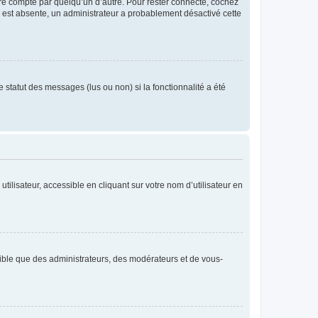
tre compte par quelqu’un d’autre. Pour rester connecté, cochez
se est absente, un administrateur a probablement désactivé cette
 statut des messages (lus ou non) si la fonctionnalité a été
ilisateur, accessible en cliquant sur votre nom d’utilisateur en
isible que des administrateurs, des modérateurs et de vous-