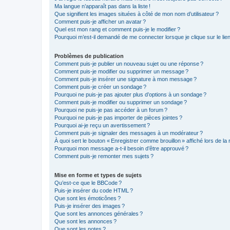
Ma langue n’apparaît pas dans la liste !
Que signifient les images situées à côté de mon nom d’utilisateur ?
Comment puis-je afficher un avatar ?
Quel est mon rang et comment puis-je le modifier ?
Pourquoi m’est-il demandé de me connecter lorsque je clique sur le lien d
Problèmes de publication
Comment puis-je publier un nouveau sujet ou une réponse ?
Comment puis-je modifier ou supprimer un message ?
Comment puis-je insérer une signature à mon message ?
Comment puis-je créer un sondage ?
Pourquoi ne puis-je pas ajouter plus d’options à un sondage ?
Comment puis-je modifier ou supprimer un sondage ?
Pourquoi ne puis-je pas accéder à un forum ?
Pourquoi ne puis-je pas importer de pièces jointes ?
Pourquoi ai-je reçu un avertissement ?
Comment puis-je signaler des messages à un modérateur ?
À quoi sert le bouton « Enregistrer comme brouillon » affiché lors de la 
Pourquoi mon message a-t-il besoin d’être approuvé ?
Comment puis-je remonter mes sujets ?
Mise en forme et types de sujets
Qu’est-ce que le BBCode ?
Puis-je insérer du code HTML ?
Que sont les émoticônes ?
Puis-je insérer des images ?
Que sont les annonces générales ?
Que sont les annonces ?
Que sont les notes ?