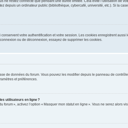
s ne restez connecté que pendant une durée limitée. Cela évite l’utilisation de vo
ez depuis un ordinateur public (bibliothèque, cybercafé, université, etc.). Si la ca
conservent votre authentification et votre session. Les cookies enregistrent aussi le
e connexion ou de déconnexion, essayez de supprimer les cookies.
base de données du forum. Vous pouvez les modifier depuis le panneau de contrôle ut
ramètres et préférences.
s utilisateurs en ligne ?
du forum », activez l’option « Masquer mon statut en ligne ». Vous ne serez alors v