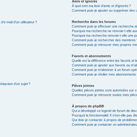
Amis et ignorés
À quoi sert ma liste d’amis et d’ignorés ?
Comment puis-je ajouter ou supprimer des uti
Recherche dans les forums
’e-mail d’un utilisateur ?
Comment puis-je effectuer une recherche d
Pourquoi ma recherche ne renvoie-t-elle auc
Pourquoi ma recherche renvoie-t-elle une p
Comment puis-je rechercher des membres 
Comment puis-je retrouver mes propres me
Favoris et abonnements
Quelle est la différence entre les favoris e
Comment puis-je ajouter aux favoris ou m’ab
Comment puis-je m’abonner à un forum spéc
Comment puis-je résilier mes abonnements
rédaction d’un sujet ?
Pièces jointes
Quelles pièces jointes sont autorisées sur 
Comment puis-je retrouver toutes mes pièce
À propos de phpBB
Qui a développé ce logiciel de forum de dis
Pourquoi la fonctionnalité X n’est-elle pas di
Qui dois-je contacter à propos de problèmes
Comment puis-je contacter un administrateu