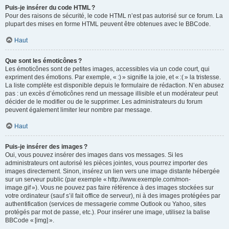
Puis-je insérer du code HTML ?
Pour des raisons de sécurité, le code HTML n’est pas autorisé sur ce forum. La
plupart des mises en forme HTML peuvent être obtenues avec le BBCode.
Haut
Que sont les émoticônes ?
Les émoticônes sont de petites images, accessibles via un code court, qui
expriment des émotions. Par exemple, « :) » signifie la joie, et « :( » la tristesse.
La liste complète est disponible depuis le formulaire de rédaction. N’en abusez
pas : un excès d’émoticônes rend un message illisible et un modérateur peut
décider de le modifier ou de le supprimer. Les administrateurs du forum
peuvent également limiter leur nombre par message.
Haut
Puis-je insérer des images ?
Oui, vous pouvez insérer des images dans vos messages. Si les
administrateurs ont autorisé les pièces jointes, vous pourrez importer des
images directement. Sinon, insérez un lien vers une image distante hébergée
sur un serveur public (par exemple « http://www.exemple.com/mon-
image.gif »). Vous ne pouvez pas faire référence à des images stockées sur
votre ordinateur (sauf s’il fait office de serveur), ni à des images protégées par
authentification (services de messagerie comme Outlook ou Yahoo, sites
protégés par mot de passe, etc.). Pour insérer une image, utilisez la balise
BBCode « [img] ».