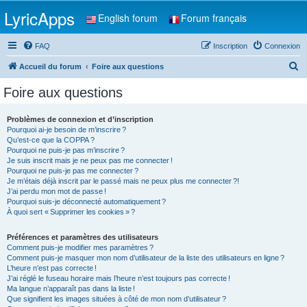
LyricApps
English forum
Forum français
FAQ
Inscription
Connexion
R
Accueil du forum
Foire aux questions
e
Foire aux questions
c
h
Problèmes de connexion et d’inscription
Pourquoi ai-je besoin de m’inscrire ?
e
Qu’est-ce que la COPPA ?
r
Pourquoi ne puis-je pas m’inscrire ?
Je suis inscrit mais je ne peux pas me connecter !
c
Pourquoi ne puis-je pas me connecter ?
Je m’étais déjà inscrit par le passé mais ne peux plus me connecter ?!
h
J’ai perdu mon mot de passe !
e
Pourquoi suis-je déconnecté automatiquement ?
À quoi sert « Supprimer les cookies » ?
r
Préférences et paramètres des utilisateurs
Comment puis-je modifier mes paramètres ?
Comment puis-je masquer mon nom d’utilisateur de la liste des utilisateurs en ligne ?
L’heure n’est pas correcte !
J’ai réglé le fuseau horaire mais l’heure n’est toujours pas correcte !
Ma langue n’apparaît pas dans la liste !
Que signifient les images situées à côté de mon nom d’utilisateur ?