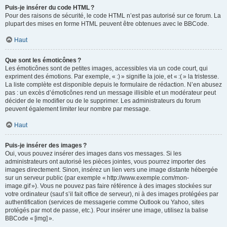
Puis-je insérer du code HTML ?
Pour des raisons de sécurité, le code HTML n’est pas autorisé sur ce forum. La
plupart des mises en forme HTML peuvent être obtenues avec le BBCode.
Haut
Que sont les émoticônes ?
Les émoticônes sont de petites images, accessibles via un code court, qui
expriment des émotions. Par exemple, « :) » signifie la joie, et « :( » la tristesse.
La liste complète est disponible depuis le formulaire de rédaction. N’en abusez
pas : un excès d’émoticônes rend un message illisible et un modérateur peut
décider de le modifier ou de le supprimer. Les administrateurs du forum
peuvent également limiter leur nombre par message.
Haut
Puis-je insérer des images ?
Oui, vous pouvez insérer des images dans vos messages. Si les
administrateurs ont autorisé les pièces jointes, vous pourrez importer des
images directement. Sinon, insérez un lien vers une image distante hébergée
sur un serveur public (par exemple « http://www.exemple.com/mon-
image.gif »). Vous ne pouvez pas faire référence à des images stockées sur
votre ordinateur (sauf s’il fait office de serveur), ni à des images protégées par
authentification (services de messagerie comme Outlook ou Yahoo, sites
protégés par mot de passe, etc.). Pour insérer une image, utilisez la balise
BBCode « [img] ».