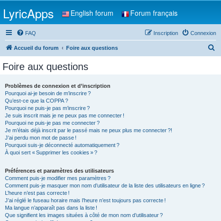
LyricApps
English forum
Forum français
FAQ
Inscription
Connexion
R
Accueil du forum
Foire aux questions
e
Foire aux questions
c
h
Problèmes de connexion et d’inscription
Pourquoi ai-je besoin de m’inscrire ?
e
Qu’est-ce que la COPPA ?
r
Pourquoi ne puis-je pas m’inscrire ?
Je suis inscrit mais je ne peux pas me connecter !
c
Pourquoi ne puis-je pas me connecter ?
Je m’étais déjà inscrit par le passé mais ne peux plus me connecter ?!
h
J’ai perdu mon mot de passe !
e
Pourquoi suis-je déconnecté automatiquement ?
À quoi sert « Supprimer les cookies » ?
r
Préférences et paramètres des utilisateurs
Comment puis-je modifier mes paramètres ?
Comment puis-je masquer mon nom d’utilisateur de la liste des utilisateurs en ligne ?
L’heure n’est pas correcte !
J’ai réglé le fuseau horaire mais l’heure n’est toujours pas correcte !
Ma langue n’apparaît pas dans la liste !
Que signifient les images situées à côté de mon nom d’utilisateur ?