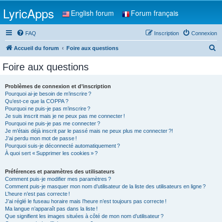
LyricApps
English forum
Forum français
FAQ
Inscription
Connexion
R
Accueil du forum
Foire aux questions
e
Foire aux questions
c
h
Problèmes de connexion et d’inscription
Pourquoi ai-je besoin de m’inscrire ?
e
Qu’est-ce que la COPPA ?
r
Pourquoi ne puis-je pas m’inscrire ?
Je suis inscrit mais je ne peux pas me connecter !
c
Pourquoi ne puis-je pas me connecter ?
Je m’étais déjà inscrit par le passé mais ne peux plus me connecter ?!
h
J’ai perdu mon mot de passe !
e
Pourquoi suis-je déconnecté automatiquement ?
À quoi sert « Supprimer les cookies » ?
r
Préférences et paramètres des utilisateurs
Comment puis-je modifier mes paramètres ?
Comment puis-je masquer mon nom d’utilisateur de la liste des utilisateurs en ligne ?
L’heure n’est pas correcte !
J’ai réglé le fuseau horaire mais l’heure n’est toujours pas correcte !
Ma langue n’apparaît pas dans la liste !
Que signifient les images situées à côté de mon nom d’utilisateur ?