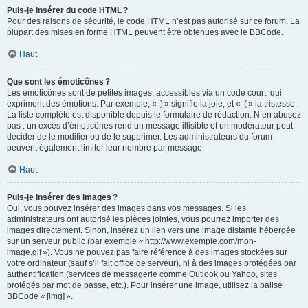
Puis-je insérer du code HTML ?
Pour des raisons de sécurité, le code HTML n’est pas autorisé sur ce forum. La
plupart des mises en forme HTML peuvent être obtenues avec le BBCode.
Haut
Que sont les émoticônes ?
Les émoticônes sont de petites images, accessibles via un code court, qui
expriment des émotions. Par exemple, « :) » signifie la joie, et « :( » la tristesse.
La liste complète est disponible depuis le formulaire de rédaction. N’en abusez
pas : un excès d’émoticônes rend un message illisible et un modérateur peut
décider de le modifier ou de le supprimer. Les administrateurs du forum
peuvent également limiter leur nombre par message.
Haut
Puis-je insérer des images ?
Oui, vous pouvez insérer des images dans vos messages. Si les
administrateurs ont autorisé les pièces jointes, vous pourrez importer des
images directement. Sinon, insérez un lien vers une image distante hébergée
sur un serveur public (par exemple « http://www.exemple.com/mon-
image.gif »). Vous ne pouvez pas faire référence à des images stockées sur
votre ordinateur (sauf s’il fait office de serveur), ni à des images protégées par
authentification (services de messagerie comme Outlook ou Yahoo, sites
protégés par mot de passe, etc.). Pour insérer une image, utilisez la balise
BBCode « [img] ».