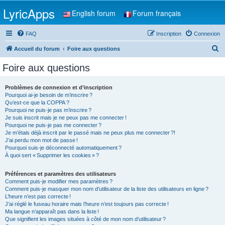
LyricApps
English forum
Forum français
FAQ
Inscription
Connexion
R
Accueil du forum
Foire aux questions
e
Foire aux questions
c
h
Problèmes de connexion et d’inscription
Pourquoi ai-je besoin de m’inscrire ?
e
Qu’est-ce que la COPPA ?
r
Pourquoi ne puis-je pas m’inscrire ?
Je suis inscrit mais je ne peux pas me connecter !
c
Pourquoi ne puis-je pas me connecter ?
Je m’étais déjà inscrit par le passé mais ne peux plus me connecter ?!
h
J’ai perdu mon mot de passe !
e
Pourquoi suis-je déconnecté automatiquement ?
À quoi sert « Supprimer les cookies » ?
r
Préférences et paramètres des utilisateurs
Comment puis-je modifier mes paramètres ?
Comment puis-je masquer mon nom d’utilisateur de la liste des utilisateurs en ligne ?
L’heure n’est pas correcte !
J’ai réglé le fuseau horaire mais l’heure n’est toujours pas correcte !
Ma langue n’apparaît pas dans la liste !
Que signifient les images situées à côté de mon nom d’utilisateur ?