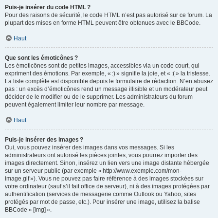
Puis-je insérer du code HTML ?
Pour des raisons de sécurité, le code HTML n’est pas autorisé sur ce forum. La
plupart des mises en forme HTML peuvent être obtenues avec le BBCode.
Haut
Que sont les émoticônes ?
Les émoticônes sont de petites images, accessibles via un code court, qui
expriment des émotions. Par exemple, « :) » signifie la joie, et « :( » la tristesse.
La liste complète est disponible depuis le formulaire de rédaction. N’en abusez
pas : un excès d’émoticônes rend un message illisible et un modérateur peut
décider de le modifier ou de le supprimer. Les administrateurs du forum
peuvent également limiter leur nombre par message.
Haut
Puis-je insérer des images ?
Oui, vous pouvez insérer des images dans vos messages. Si les
administrateurs ont autorisé les pièces jointes, vous pourrez importer des
images directement. Sinon, insérez un lien vers une image distante hébergée
sur un serveur public (par exemple « http://www.exemple.com/mon-
image.gif »). Vous ne pouvez pas faire référence à des images stockées sur
votre ordinateur (sauf s’il fait office de serveur), ni à des images protégées par
authentification (services de messagerie comme Outlook ou Yahoo, sites
protégés par mot de passe, etc.). Pour insérer une image, utilisez la balise
BBCode « [img] ».