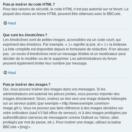
Puis-je insérer du code HTML ?
Pour des raisons de sécurité, le code HTML n’est pas autorisé sur ce forum. La
plupart des mises en forme HTML peuvent être obtenues avec le BBCode.
Haut
Que sont les émoticônes ?
Les émoticônes sont de petites images, accessibles via un code court, qui
expriment des émotions. Par exemple, « :) » signifie la joie, et « :( » la tristesse.
La liste complète est disponible depuis le formulaire de rédaction. N’en abusez
pas : un excès d’émoticônes rend un message illisible et un modérateur peut
décider de le modifier ou de le supprimer. Les administrateurs du forum
peuvent également limiter leur nombre par message.
Haut
Puis-je insérer des images ?
Oui, vous pouvez insérer des images dans vos messages. Si les
administrateurs ont autorisé les pièces jointes, vous pourrez importer des
images directement. Sinon, insérez un lien vers une image distante hébergée
sur un serveur public (par exemple « http://www.exemple.com/mon-
image.gif »). Vous ne pouvez pas faire référence à des images stockées sur
votre ordinateur (sauf s’il fait office de serveur), ni à des images protégées par
authentification (services de messagerie comme Outlook ou Yahoo, sites
protégés par mot de passe, etc.). Pour insérer une image, utilisez la balise
BBCode « [img] ».