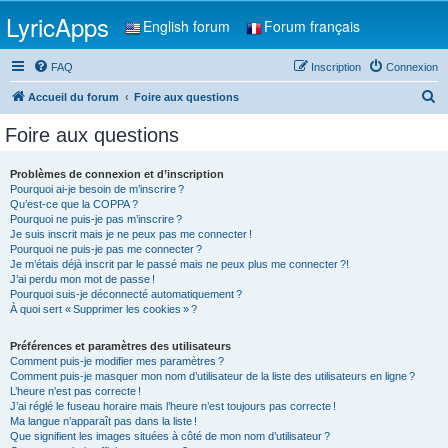
LyricApps
English forum
Forum français
FAQ
Inscription
Connexion
R
Accueil du forum
Foire aux questions
e
Foire aux questions
c
h
Problèmes de connexion et d’inscription
Pourquoi ai-je besoin de m’inscrire ?
e
Qu’est-ce que la COPPA ?
r
Pourquoi ne puis-je pas m’inscrire ?
Je suis inscrit mais je ne peux pas me connecter !
c
Pourquoi ne puis-je pas me connecter ?
Je m’étais déjà inscrit par le passé mais ne peux plus me connecter ?!
h
J’ai perdu mon mot de passe !
e
Pourquoi suis-je déconnecté automatiquement ?
À quoi sert « Supprimer les cookies » ?
r
Préférences et paramètres des utilisateurs
Comment puis-je modifier mes paramètres ?
Comment puis-je masquer mon nom d’utilisateur de la liste des utilisateurs en ligne ?
L’heure n’est pas correcte !
J’ai réglé le fuseau horaire mais l’heure n’est toujours pas correcte !
Ma langue n’apparaît pas dans la liste !
Que signifient les images situées à côté de mon nom d’utilisateur ?