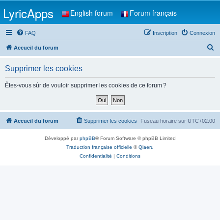
LyricApps
English forum
Forum français
FAQ
Inscription
Connexion
R
Accueil du forum
e
Supprimer les cookies
c
h
Êtes-vous sûr de vouloir supprimer les cookies de ce forum ?
e
r
c
Accueil du forum
Supprimer les cookies
Fuseau horaire sur
UTC+02:00
h
Développé par
phpBB
® Forum Software © phpBB Limited
e
Traduction française officielle
©
Qiaeru
r
Confidentialité
|
Conditions