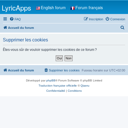
LyricApps
English forum
Forum français
FAQ
Inscription
Connexion
R
Accueil du forum
e
Supprimer les cookies
c
h
Êtes-vous sûr de vouloir supprimer les cookies de ce forum ?
e
r
c
Accueil du forum
Supprimer les cookies
Fuseau horaire sur
UTC+02:00
h
Développé par
phpBB
® Forum Software © phpBB Limited
e
Traduction française officielle
©
Qiaeru
r
Confidentialité
|
Conditions