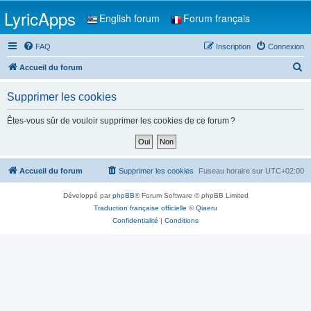
LyricApps
English forum
Forum français
FAQ
Inscription
Connexion
R
Accueil du forum
e
Supprimer les cookies
c
h
Êtes-vous sûr de vouloir supprimer les cookies de ce forum ?
e
r
c
Accueil du forum
Supprimer les cookies
Fuseau horaire sur
UTC+02:00
h
Développé par
phpBB
® Forum Software © phpBB Limited
e
Traduction française officielle
©
Qiaeru
r
Confidentialité
|
Conditions