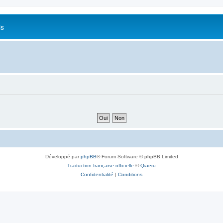
is
Développé par
phpBB
® Forum Software © phpBB Limited
Traduction française officielle
©
Qiaeru
Confidentialité
|
Conditions