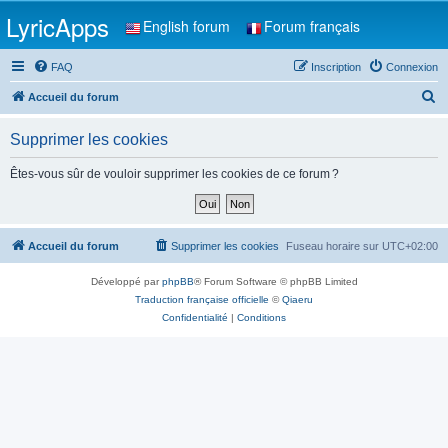
LyricApps
English forum
Forum français
FAQ
Inscription
Connexion
R
Accueil du forum
e
Supprimer les cookies
c
h
Êtes-vous sûr de vouloir supprimer les cookies de ce forum ?
e
r
c
Accueil du forum
Supprimer les cookies
Fuseau horaire sur
UTC+02:00
h
Développé par
phpBB
® Forum Software © phpBB Limited
e
Traduction française officielle
©
Qiaeru
r
Confidentialité
|
Conditions