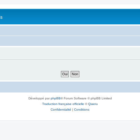
is
Développé par
phpBB
® Forum Software © phpBB Limited
Traduction française officielle
©
Qiaeru
Confidentialité
|
Conditions