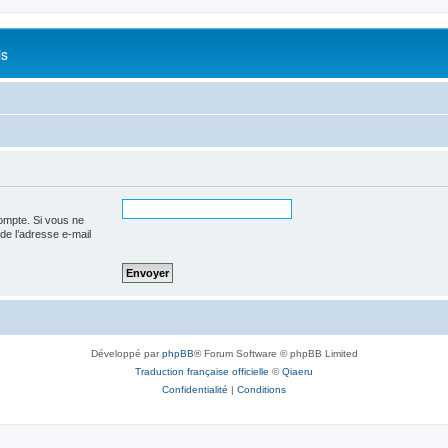
is
ompte. Si vous ne
 de l’adresse e-mail
Développé par
phpBB
® Forum Software © phpBB Limited
Traduction française officielle
©
Qiaeru
Confidentialité
|
Conditions