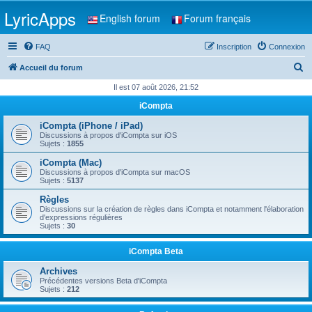
LyricApps
English forum
Forum français
FAQ
Inscription
Connexion
R
Accueil du forum
e
Il est 07 août 2026, 21:52
c
iCompta
h
iCompta (iPhone / iPad)
e
Discussions à propos d'iCompta sur iOS
Sujets :
1855
r
iCompta (Mac)
c
Discussions à propos d'iCompta sur macOS
Sujets :
5137
h
Règles
e
Discussions sur la création de règles dans iCompta et notamment l'élaboration
d'expressions régulières
r
Sujets :
30
iCompta Beta
Archives
Précédentes versions Beta d'iCompta
Sujets :
212