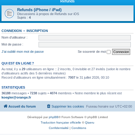
Refunds
Refunds (iPhone / iPad)
Discussions à propos de Refunds sur iOS
Sujets :
4
CONNEXION
•
INSCRIPTION
Nom d’utilisateur :
Mot de passe :
J’ai oublié mon mot de passe
Se souvenir de moi
QUI EST EN LIGNE ?
Au total, il y a
29
utilisateurs en ligne :: 2 inscrits, 0 invisible et 27 invités (selon le nombre
d’utilisateurs actifs des 5 dernières minutes)
Record d’utilisateurs en ligne simultanément :
7007
le 31 juillet 2026, 00:10
STATISTIQUES
36188
messages •
7238
sujets •
4074
membres • Notre membre le plus récent est
koegler@orange.fr
Accueil du forum
Supprimer les cookies
Fuseau horaire sur
UTC+02:00
Développé par
phpBB
® Forum Software © phpBB Limited
Traduction française officielle
©
Qiaeru
Confidentialité
|
Conditions