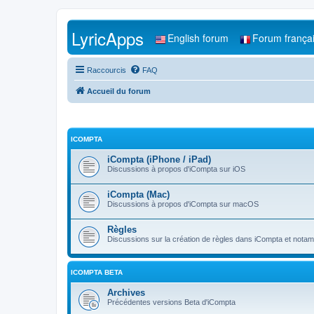
LyricApps
English forum
Forum frança
Raccourcis
FAQ
Accueil du forum
ICOMPTA
iCompta (iPhone / iPad)
Discussions à propos d'iCompta sur iOS
iCompta (Mac)
Discussions à propos d'iCompta sur macOS
Règles
Discussions sur la création de règles dans iCompta et notamm
ICOMPTA BETA
Archives
Précédentes versions Beta d'iCompta