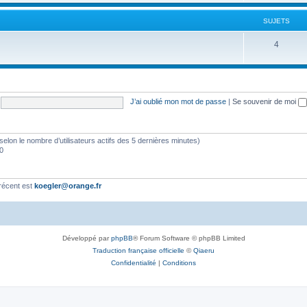
s
j
SUJETS
e
S
4
t
u
s
j
e
J’ai oublié mon mot de passe
|
Se souvenir de moi
t
s
és (selon le nombre d’utilisateurs actifs des 5 dernières minutes)
10
récent est
koegler@orange.fr
Développé par
phpBB
® Forum Software © phpBB Limited
Traduction française officielle
©
Qiaeru
Confidentialité
|
Conditions