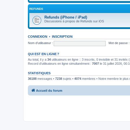
REFUNDS
Refunds (iPhone / iPad)
Discussions à propos de Refunds sur iOS
CONNEXION
•
INSCRIPTION
Nom d’utilisateur :
Mot de passe :
QUI EST EN LIGNE ?
Au total, il y a
34
utilisateurs en ligne :: 3 inscrits, 0 invisible et 31 invit
Record d’utilisateurs en ligne simultanément :
7007
le 31 juillet 2026, 00:
STATISTIQUES
36188
messages •
7238
sujets •
4074
membres • Notre membre le plus 
Accueil du forum