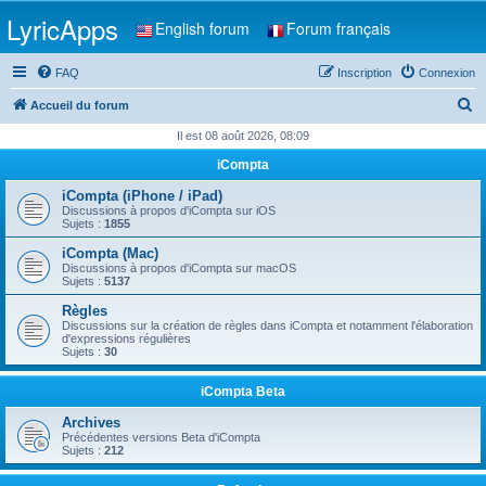
LyricApps
English forum
Forum français
FAQ
Inscription
Connexion
R
Accueil du forum
e
Il est 08 août 2026, 08:09
c
iCompta
h
iCompta (iPhone / iPad)
e
Discussions à propos d'iCompta sur iOS
Sujets :
1855
r
iCompta (Mac)
c
Discussions à propos d'iCompta sur macOS
Sujets :
5137
h
Règles
e
Discussions sur la création de règles dans iCompta et notamment l'élaboration
d'expressions régulières
r
Sujets :
30
iCompta Beta
Archives
Précédentes versions Beta d'iCompta
Sujets :
212