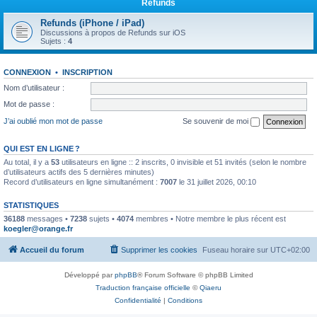
Refunds
Refunds (iPhone / iPad)
Discussions à propos de Refunds sur iOS
Sujets :
4
CONNEXION
•
INSCRIPTION
Nom d’utilisateur :
Mot de passe :
J’ai oublié mon mot de passe
Se souvenir de moi
QUI EST EN LIGNE ?
Au total, il y a
53
utilisateurs en ligne :: 2 inscrits, 0 invisible et 51 invités (selon le nombre
d’utilisateurs actifs des 5 dernières minutes)
Record d’utilisateurs en ligne simultanément :
7007
le 31 juillet 2026, 00:10
STATISTIQUES
36188
messages •
7238
sujets •
4074
membres • Notre membre le plus récent est
koegler@orange.fr
Accueil du forum
Supprimer les cookies
Fuseau horaire sur
UTC+02:00
Développé par
phpBB
® Forum Software © phpBB Limited
Traduction française officielle
©
Qiaeru
Confidentialité
|
Conditions