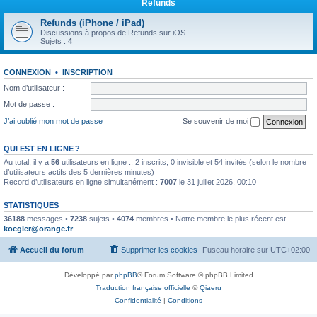
Refunds
Refunds (iPhone / iPad)
Discussions à propos de Refunds sur iOS
Sujets :
4
CONNEXION
•
INSCRIPTION
Nom d’utilisateur :
Mot de passe :
J’ai oublié mon mot de passe
Se souvenir de moi
QUI EST EN LIGNE ?
Au total, il y a
56
utilisateurs en ligne :: 2 inscrits, 0 invisible et 54 invités (selon le nombre
d’utilisateurs actifs des 5 dernières minutes)
Record d’utilisateurs en ligne simultanément :
7007
le 31 juillet 2026, 00:10
STATISTIQUES
36188
messages •
7238
sujets •
4074
membres • Notre membre le plus récent est
koegler@orange.fr
Accueil du forum
Supprimer les cookies
Fuseau horaire sur
UTC+02:00
Développé par
phpBB
® Forum Software © phpBB Limited
Traduction française officielle
©
Qiaeru
Confidentialité
|
Conditions