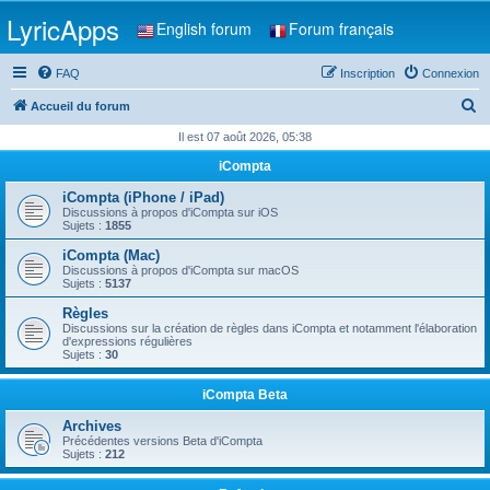
LyricApps
English forum
Forum français
FAQ
Inscription
Connexion
R
Accueil du forum
e
Il est 07 août 2026, 05:38
c
iCompta
h
iCompta (iPhone / iPad)
e
Discussions à propos d'iCompta sur iOS
Sujets :
1855
r
iCompta (Mac)
c
Discussions à propos d'iCompta sur macOS
Sujets :
5137
h
Règles
e
Discussions sur la création de règles dans iCompta et notamment l'élaboration
d'expressions régulières
r
Sujets :
30
iCompta Beta
Archives
Précédentes versions Beta d'iCompta
Sujets :
212