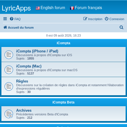
LyricApps
English forum
Forum français
FAQ
Inscription
Connexion
R
Accueil du forum
e
Il est 09 août 2026, 16:23
c
iCompta
h
iCompta (iPhone / iPad)
e
Discussions à propos d'iCompta sur iOS
Sujets :
1855
r
iCompta (Mac)
c
Discussions à propos d'iCompta sur macOS
Sujets :
5137
h
Règles
e
Discussions sur la création de règles dans iCompta et notamment l'élaboration
d'expressions régulières
r
Sujets :
30
iCompta Beta
Archives
Précédentes versions Beta d'iCompta
Sujets :
212