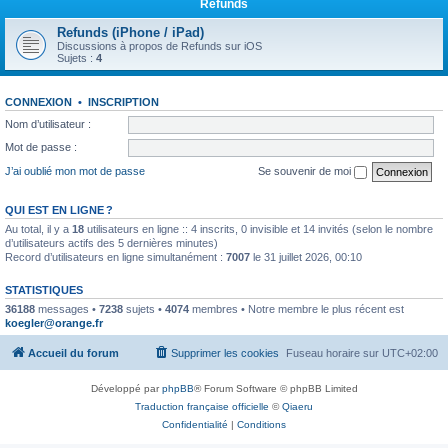
Refunds
Refunds (iPhone / iPad)
Discussions à propos de Refunds sur iOS
Sujets :
4
CONNEXION
•
INSCRIPTION
Nom d’utilisateur :
Mot de passe :
J’ai oublié mon mot de passe
Se souvenir de moi
QUI EST EN LIGNE ?
Au total, il y a
18
utilisateurs en ligne :: 4 inscrits, 0 invisible et 14 invités (selon le nombre
d’utilisateurs actifs des 5 dernières minutes)
Record d’utilisateurs en ligne simultanément :
7007
le 31 juillet 2026, 00:10
STATISTIQUES
36188
messages •
7238
sujets •
4074
membres • Notre membre le plus récent est
koegler@orange.fr
Accueil du forum
Supprimer les cookies
Fuseau horaire sur
UTC+02:00
Développé par
phpBB
® Forum Software © phpBB Limited
Traduction française officielle
©
Qiaeru
Confidentialité
|
Conditions