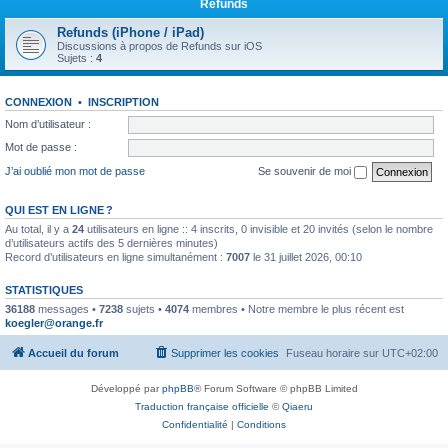
Refunds
Refunds (iPhone / iPad)
Discussions à propos de Refunds sur iOS
Sujets :
4
CONNEXION
•
INSCRIPTION
Nom d’utilisateur :
Mot de passe :
J’ai oublié mon mot de passe
Se souvenir de moi
QUI EST EN LIGNE ?
Au total, il y a
24
utilisateurs en ligne :: 4 inscrits, 0 invisible et 20 invités (selon le nombre
d’utilisateurs actifs des 5 dernières minutes)
Record d’utilisateurs en ligne simultanément :
7007
le 31 juillet 2026, 00:10
STATISTIQUES
36188
messages •
7238
sujets •
4074
membres • Notre membre le plus récent est
koegler@orange.fr
Accueil du forum
Supprimer les cookies
Fuseau horaire sur
UTC+02:00
Développé par
phpBB
® Forum Software © phpBB Limited
Traduction française officielle
©
Qiaeru
Confidentialité
|
Conditions