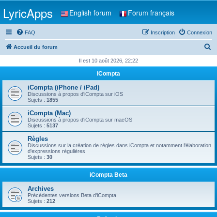
LyricApps
English forum
Forum français
FAQ
Inscription
Connexion
R
Accueil du forum
e
Il est 10 août 2026, 22:22
c
iCompta
h
iCompta (iPhone / iPad)
e
Discussions à propos d'iCompta sur iOS
Sujets :
1855
r
iCompta (Mac)
c
Discussions à propos d'iCompta sur macOS
Sujets :
5137
h
Règles
e
Discussions sur la création de règles dans iCompta et notamment l'élaboration
d'expressions régulières
r
Sujets :
30
iCompta Beta
Archives
Précédentes versions Beta d'iCompta
Sujets :
212