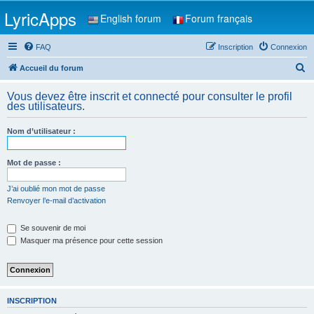
LyricApps
English forum
Forum français
FAQ
Inscription
Connexion
R
Accueil du forum
e
Vous devez être inscrit et connecté pour consulter le profil
c
des utilisateurs.
h
Nom d’utilisateur :
e
r
Mot de passe :
c
h
J’ai oublié mon mot de passe
Renvoyer l’e-mail d’activation
e
r
Se souvenir de moi
Masquer ma présence pour cette session
INSCRIPTION