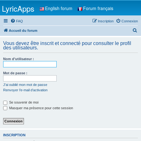
LyricApps
English forum
Forum français
FAQ
Inscription
Connexion
R
Accueil du forum
e
Vous devez être inscrit et connecté pour consulter le profil
c
des utilisateurs.
h
Nom d’utilisateur :
e
r
Mot de passe :
c
h
J’ai oublié mon mot de passe
Renvoyer l’e-mail d’activation
e
r
Se souvenir de moi
Masquer ma présence pour cette session
INSCRIPTION