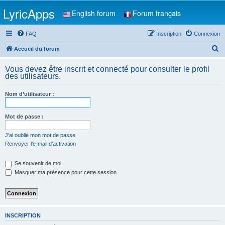
LyricApps
English forum
Forum français
FAQ
Inscription
Connexion
R
Accueil du forum
e
Vous devez être inscrit et connecté pour consulter le profil
c
des utilisateurs.
h
Nom d’utilisateur :
e
r
Mot de passe :
c
h
J’ai oublié mon mot de passe
Renvoyer l’e-mail d’activation
e
r
Se souvenir de moi
Masquer ma présence pour cette session
INSCRIPTION