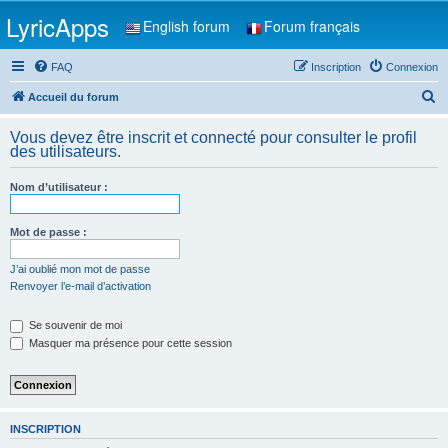
LyricApps
English forum
Forum français
FAQ
Inscription
Connexion
R
Accueil du forum
e
Vous devez être inscrit et connecté pour consulter le profil
c
des utilisateurs.
h
Nom d’utilisateur :
e
r
Mot de passe :
c
h
J’ai oublié mon mot de passe
Renvoyer l’e-mail d’activation
e
r
Se souvenir de moi
Masquer ma présence pour cette session
INSCRIPTION