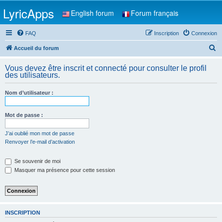
LyricApps
English forum
Forum français
FAQ
Inscription
Connexion
R
Accueil du forum
e
Vous devez être inscrit et connecté pour consulter le profil
c
des utilisateurs.
h
Nom d’utilisateur :
e
r
Mot de passe :
c
h
J’ai oublié mon mot de passe
Renvoyer l’e-mail d’activation
e
r
Se souvenir de moi
Masquer ma présence pour cette session
INSCRIPTION