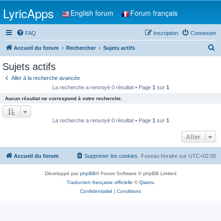
LyricApps
English forum
Forum français
FAQ
Inscription
Connexion
R
Accueil du forum
Rechercher
Sujets actifs
e
Sujets actifs
c
Aller à la recherche avancée
h
La recherche a renvoyé 0 résultat • Page
1
sur
1
e
Aucun résultat ne correspond à votre recherche.
r
c
La recherche a renvoyé 0 résultat • Page
1
sur
1
h
Aller
e
r
Accueil du forum
Supprimer les cookies
Fuseau horaire sur
UTC+02:00
Développé par
phpBB
® Forum Software © phpBB Limited
Traduction française officielle
©
Qiaeru
Confidentialité
|
Conditions