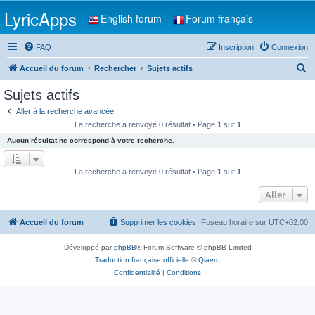
LyricApps
English forum
Forum français
FAQ
Inscription
Connexion
R
Accueil du forum
Rechercher
Sujets actifs
e
Sujets actifs
c
Aller à la recherche avancée
h
La recherche a renvoyé 0 résultat • Page
1
sur
1
e
Aucun résultat ne correspond à votre recherche.
r
c
La recherche a renvoyé 0 résultat • Page
1
sur
1
h
Aller
e
r
Accueil du forum
Supprimer les cookies
Fuseau horaire sur
UTC+02:00
Développé par
phpBB
® Forum Software © phpBB Limited
Traduction française officielle
©
Qiaeru
Confidentialité
|
Conditions