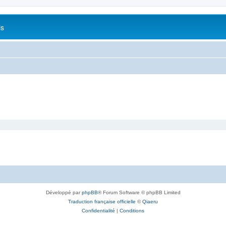
is
Développé par
phpBB
® Forum Software © phpBB Limited
Traduction française officielle
©
Qiaeru
Confidentialité
|
Conditions