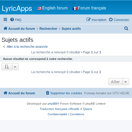
LyricApps
English forum
Forum français
FAQ
Inscription
Connexion
R
Accueil du forum
Rechercher
Sujets actifs
e
Sujets actifs
c
Aller à la recherche avancée
h
La recherche a renvoyé 0 résultat • Page
1
sur
1
e
Aucun résultat ne correspond à votre recherche.
r
c
La recherche a renvoyé 0 résultat • Page
1
sur
1
h
Aller
e
r
Accueil du forum
Supprimer les cookies
Fuseau horaire sur
UTC+02:00
Développé par
phpBB
® Forum Software © phpBB Limited
Traduction française officielle
©
Qiaeru
Confidentialité
|
Conditions