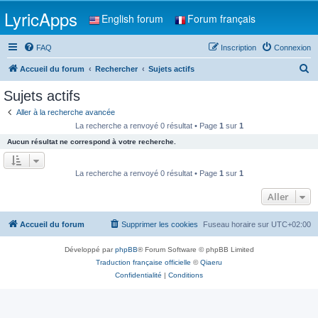
LyricApps
English forum
Forum français
FAQ
Inscription
Connexion
R
Accueil du forum
Rechercher
Sujets actifs
e
Sujets actifs
c
Aller à la recherche avancée
h
La recherche a renvoyé 0 résultat • Page
1
sur
1
e
Aucun résultat ne correspond à votre recherche.
r
c
La recherche a renvoyé 0 résultat • Page
1
sur
1
h
Aller
e
r
Accueil du forum
Supprimer les cookies
Fuseau horaire sur
UTC+02:00
Développé par
phpBB
® Forum Software © phpBB Limited
Traduction française officielle
©
Qiaeru
Confidentialité
|
Conditions