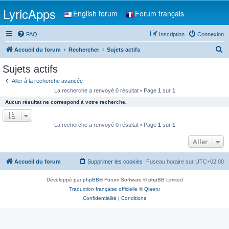
LyricApps
English forum
Forum français
FAQ
Inscription
Connexion
R
Accueil du forum
Rechercher
Sujets actifs
e
Sujets actifs
c
Aller à la recherche avancée
h
La recherche a renvoyé 0 résultat • Page
1
sur
1
e
Aucun résultat ne correspond à votre recherche.
r
c
La recherche a renvoyé 0 résultat • Page
1
sur
1
h
Aller
e
r
Accueil du forum
Supprimer les cookies
Fuseau horaire sur
UTC+02:00
Développé par
phpBB
® Forum Software © phpBB Limited
Traduction française officielle
©
Qiaeru
Confidentialité
|
Conditions