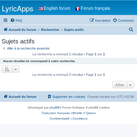
LyricApps
English forum
Forum français
FAQ
Inscription
Connexion
R
Accueil du forum
Rechercher
Sujets actifs
e
Sujets actifs
c
Aller à la recherche avancée
h
La recherche a renvoyé 0 résultat • Page
1
sur
1
e
Aucun résultat ne correspond à votre recherche.
r
c
La recherche a renvoyé 0 résultat • Page
1
sur
1
h
Aller
e
r
Accueil du forum
Supprimer les cookies
Fuseau horaire sur
UTC+02:00
Développé par
phpBB
® Forum Software © phpBB Limited
Traduction française officielle
©
Qiaeru
Confidentialité
|
Conditions