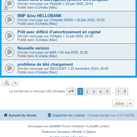
Dernier message par
Pepsi92
«
20 juin 2020, 19:01
Publié dans
iCompta (Mac)
BNP &/ou HELLOBANK
Dernier message par
Christian 94420
«
20 juin 2020, 18:03
Publié dans
iCompta (Mac)
Prêt avec différé d’amortissement en capital
Dernier message par
H2Apps
«
11 juin 2020, 19:18
Publié dans
iCompta (Mac)
Nouvelle version
Dernier message par
fp66
«
04 mai 2020, 11:32
Publié dans
iCompta (Mac)
problème de télé chargement
Dernier message par
DECOURT
«
23 novembre 2019, 16:40
Publié dans
iCompta (Mac)
Page
1
sur
7
1
2
3
4
5
7
Sui
La recherche a renvoyé 160 résultats
…
Aller
Accueil du forum
Supprimer les cookies
Fuseau horaire sur
UTC+02:00
Développé par
phpBB
® Forum Software © phpBB Limited
Traduction française officielle
©
Qiaeru