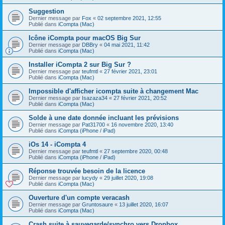
Suggestion
Dernier message par
Fox
«
02 septembre 2021, 12:55
Publié dans
iCompta (Mac)
Icône iCompta pour macOS Big Sur
Dernier message par
DBBry
«
04 mai 2021, 11:42
Publié dans
iCompta (Mac)
Installer iCompta 2 sur Big Sur ?
Dernier message par
teufmtl
«
27 février 2021, 23:01
Publié dans
iCompta (Mac)
Impossible d'afficher icompta suite à changement Mac
Dernier message par
Isazaza34
«
27 février 2021, 20:52
Publié dans
iCompta (Mac)
Solde à une date donnée incluant les prévisions
Dernier message par
Pat31700
«
16 novembre 2020, 13:40
Publié dans
iCompta (iPhone / iPad)
iOs 14 - iCompta 4
Dernier message par
teufmtl
«
27 septembre 2020, 00:48
Publié dans
iCompta (iPhone / iPad)
Réponse trouvée besoin de la licence
Dernier message par
lucydy
«
29 juillet 2020, 19:08
Publié dans
iCompta (Mac)
Ouverture d'un compte veracash
Dernier message par
Gruntosaure
«
13 juillet 2020, 16:07
Publié dans
iCompta (Mac)
Crash suite à sauvegarde/synchro vers Dropbox