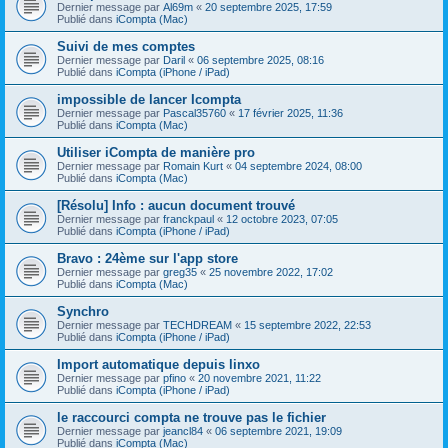
Dernier message par
Al69m
«
20 septembre 2025, 17:59
Publié dans
iCompta (Mac)
Suivi de mes comptes
Dernier message par
Daril
«
06 septembre 2025, 08:16
Publié dans
iCompta (iPhone / iPad)
impossible de lancer Icompta
Dernier message par
Pascal35760
«
17 février 2025, 11:36
Publié dans
iCompta (Mac)
Utiliser iCompta de manière pro
Dernier message par
Romain Kurt
«
04 septembre 2024, 08:00
Publié dans
iCompta (Mac)
[Résolu] Info : aucun document trouvé
Dernier message par
franckpaul
«
12 octobre 2023, 07:05
Publié dans
iCompta (iPhone / iPad)
Bravo : 24ème sur l'app store
Dernier message par
greg35
«
25 novembre 2022, 17:02
Publié dans
iCompta (Mac)
Synchro
Dernier message par
TECHDREAM
«
15 septembre 2022, 22:53
Publié dans
iCompta (iPhone / iPad)
Import automatique depuis linxo
Dernier message par
pfino
«
20 novembre 2021, 11:22
Publié dans
iCompta (iPhone / iPad)
le raccourci compta ne trouve pas le fichier
Dernier message par
jeancl84
«
06 septembre 2021, 19:09
Publié dans
iCompta (Mac)