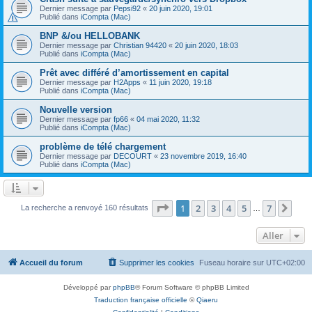
Dernier message par
Pepsi92
«
20 juin 2020, 19:01
Publié dans
iCompta (Mac)
BNP &/ou HELLOBANK
Dernier message par
Christian 94420
«
20 juin 2020, 18:03
Publié dans
iCompta (Mac)
Prêt avec différé d’amortissement en capital
Dernier message par
H2Apps
«
11 juin 2020, 19:18
Publié dans
iCompta (Mac)
Nouvelle version
Dernier message par
fp66
«
04 mai 2020, 11:32
Publié dans
iCompta (Mac)
problème de télé chargement
Dernier message par
DECOURT
«
23 novembre 2019, 16:40
Publié dans
iCompta (Mac)
Page
1
sur
7
1
2
3
4
5
7
Sui
La recherche a renvoyé 160 résultats
…
Aller
Accueil du forum
Supprimer les cookies
Fuseau horaire sur
UTC+02:00
Développé par
phpBB
® Forum Software © phpBB Limited
Traduction française officielle
©
Qiaeru