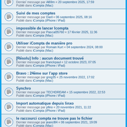
Dernier message par
Al69m
«
20 septembre 2025, 17:59
Publié dans
iCompta (Mac)
Suivi de mes comptes
Dernier message par
Daril
«
06 septembre 2025, 08:16
Publié dans
iCompta (iPhone / iPad)
impossible de lancer Icompta
Dernier message par
Pascal35760
«
17 février 2025, 11:36
Publié dans
iCompta (Mac)
Utiliser iCompta de manière pro
Dernier message par
Romain Kurt
«
04 septembre 2024, 08:00
Publié dans
iCompta (Mac)
[Résolu] Info : aucun document trouvé
Dernier message par
franckpaul
«
12 octobre 2023, 07:05
Publié dans
iCompta (iPhone / iPad)
Bravo : 24ème sur l'app store
Dernier message par
greg35
«
25 novembre 2022, 17:02
Publié dans
iCompta (Mac)
Synchro
Dernier message par
TECHDREAM
«
15 septembre 2022, 22:53
Publié dans
iCompta (iPhone / iPad)
Import automatique depuis linxo
Dernier message par
pfino
«
20 novembre 2021, 11:22
Publié dans
iCompta (iPhone / iPad)
le raccourci compta ne trouve pas le fichier
Dernier message par
jeancl84
«
06 septembre 2021, 19:09
Publié dans
iCompta (Mac)