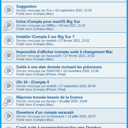
Suggestion
Dernier message par
Fox
«
02 septembre 2021, 12:55
Publié dans
iCompta (Mac)
Icône iCompta pour macOS Big Sur
Dernier message par
DBBry
«
04 mai 2021, 11:42
Publié dans
iCompta (Mac)
Installer iCompta 2 sur Big Sur ?
Dernier message par
teufmtl
«
27 février 2021, 23:01
Publié dans
iCompta (Mac)
Impossible d'afficher icompta suite à changement Mac
Dernier message par
Isazaza34
«
27 février 2021, 20:52
Publié dans
iCompta (Mac)
Solde à une date donnée incluant les prévisions
Dernier message par
Pat31700
«
16 novembre 2020, 13:40
Publié dans
iCompta (iPhone / iPad)
iOs 14 - iCompta 4
Dernier message par
teufmtl
«
27 septembre 2020, 00:48
Publié dans
iCompta (iPhone / iPad)
Réponse trouvée besoin de la licence
Dernier message par
lucydy
«
29 juillet 2020, 19:08
Publié dans
iCompta (Mac)
Ouverture d'un compte veracash
Dernier message par
Gruntosaure
«
13 juillet 2020, 16:07
Publié dans
iCompta (Mac)
Crash suite à sauvegarde/synchro vers Dropbox