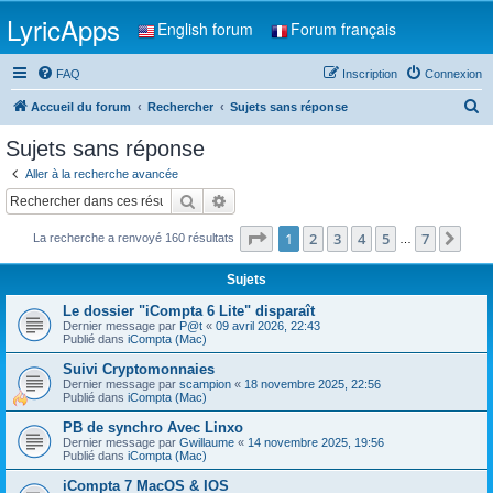
LyricApps
English forum
Forum français
FAQ
Inscription
Connexion
R
Accueil du forum
Rechercher
Sujets sans réponse
e
Sujets sans réponse
c
Aller à la recherche avancée
h
Rechercher
Recherche avancée
e
Page
1
sur
7
1
2
3
4
5
7
Sui
La recherche a renvoyé 160 résultats
r
…
c
Sujets
h
Le dossier "iCompta 6 Lite" disparaît
e
Dernier message par
P@t
«
09 avril 2026, 22:43
Publié dans
iCompta (Mac)
r
Suivi Cryptomonnaies
Dernier message par
scampion
«
18 novembre 2025, 22:56
Publié dans
iCompta (Mac)
PB de synchro Avec Linxo
Dernier message par
Gwillaume
«
14 novembre 2025, 19:56
Publié dans
iCompta (Mac)
iCompta 7 MacOS & IOS