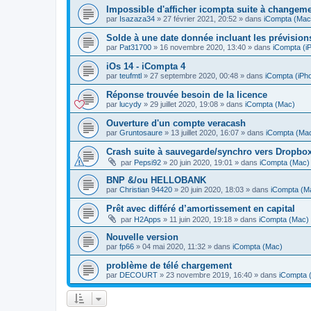
Impossible d'afficher icompta suite à changem
par
Isazaza34
»
27 février 2021, 20:52
» dans
iCompta (Mac
Solde à une date donnée incluant les prévision
par
Pat31700
»
16 novembre 2020, 13:40
» dans
iCompta (iP
iOs 14 - iCompta 4
par
teufmtl
»
27 septembre 2020, 00:48
» dans
iCompta (iPho
Réponse trouvée besoin de la licence
par
lucydy
»
29 juillet 2020, 19:08
» dans
iCompta (Mac)
Ouverture d'un compte veracash
par
Gruntosaure
»
13 juillet 2020, 16:07
» dans
iCompta (Ma
Crash suite à sauvegarde/synchro vers Dropbo
par
Pepsi92
»
20 juin 2020, 19:01
» dans
iCompta (Mac)
BNP &/ou HELLOBANK
par
Christian 94420
»
20 juin 2020, 18:03
» dans
iCompta (M
Prêt avec différé d’amortissement en capital
par
H2Apps
»
11 juin 2020, 19:18
» dans
iCompta (Mac)
Nouvelle version
par
fp66
»
04 mai 2020, 11:32
» dans
iCompta (Mac)
problème de télé chargement
par
DECOURT
»
23 novembre 2019, 16:40
» dans
iCompta 