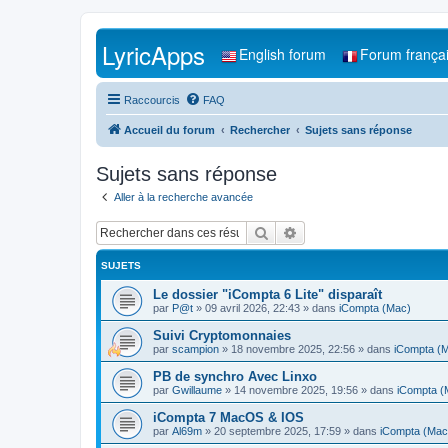
LyricApps
English forum
Forum frança
Raccourcis
FAQ
Accueil du forum
Rechercher
Sujets sans réponse
Sujets sans réponse
Aller à la recherche avancée
Rechercher
Recherche avancée
SUJETS
Le dossier "iCompta 6 Lite" disparaît
par
P@t
»
09 avril 2026, 22:43
» dans
iCompta (Mac)
Suivi Cryptomonnaies
par
scampion
»
18 novembre 2025, 22:56
» dans
iCompta (
PB de synchro Avec Linxo
par
Gwillaume
»
14 novembre 2025, 19:56
» dans
iCompta (
iCompta 7 MacOS & IOS
par
Al69m
»
20 septembre 2025, 17:59
» dans
iCompta (Mac