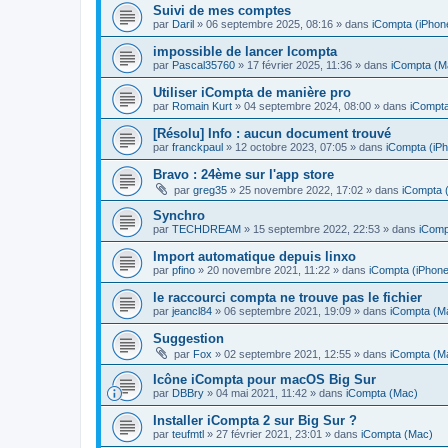
Suivi de mes comptes
par
Daril
»
06 septembre 2025, 08:16
» dans
iCompta (iPhone
impossible de lancer Icompta
par
Pascal35760
»
17 février 2025, 11:36
» dans
iCompta (M
Utiliser iCompta de manière pro
par
Romain Kurt
»
04 septembre 2024, 08:00
» dans
iCompt
[Résolu] Info : aucun document trouvé
par
franckpaul
»
12 octobre 2023, 07:05
» dans
iCompta (iPh
Bravo : 24ème sur l'app store
par
greg35
»
25 novembre 2022, 17:02
» dans
iCompta 
Synchro
par
TECHDREAM
»
15 septembre 2022, 22:53
» dans
iComp
Import automatique depuis linxo
par
pfino
»
20 novembre 2021, 11:22
» dans
iCompta (iPhone
le raccourci compta ne trouve pas le fichier
par
jeancl84
»
06 septembre 2021, 19:09
» dans
iCompta (M
Suggestion
par
Fox
»
02 septembre 2021, 12:55
» dans
iCompta (M
Icône iCompta pour macOS Big Sur
par
DBBry
»
04 mai 2021, 11:42
» dans
iCompta (Mac)
Installer iCompta 2 sur Big Sur ?
par
teufmtl
»
27 février 2021, 23:01
» dans
iCompta (Mac)