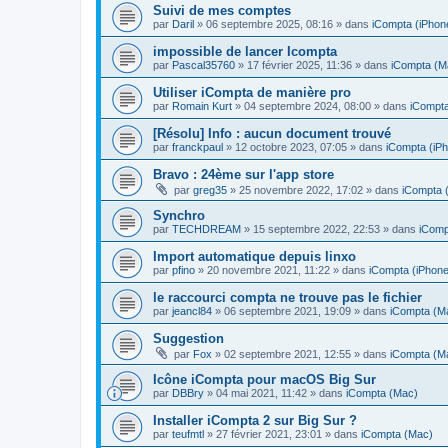
Suivi de mes comptes
par
Daril
»
06 septembre 2025, 08:16
» dans
iCompta (iPhone
impossible de lancer Icompta
par
Pascal35760
»
17 février 2025, 11:36
» dans
iCompta (M
Utiliser iCompta de manière pro
par
Romain Kurt
»
04 septembre 2024, 08:00
» dans
iCompt
[Résolu] Info : aucun document trouvé
par
franckpaul
»
12 octobre 2023, 07:05
» dans
iCompta (iPh
Bravo : 24ème sur l'app store
par
greg35
»
25 novembre 2022, 17:02
» dans
iCompta 
Synchro
par
TECHDREAM
»
15 septembre 2022, 22:53
» dans
iComp
Import automatique depuis linxo
par
pfino
»
20 novembre 2021, 11:22
» dans
iCompta (iPhone
le raccourci compta ne trouve pas le fichier
par
jeancl84
»
06 septembre 2021, 19:09
» dans
iCompta (M
Suggestion
par
Fox
»
02 septembre 2021, 12:55
» dans
iCompta (M
Icône iCompta pour macOS Big Sur
par
DBBry
»
04 mai 2021, 11:42
» dans
iCompta (Mac)
Installer iCompta 2 sur Big Sur ?
par
teufmtl
»
27 février 2021, 23:01
» dans
iCompta (Mac)