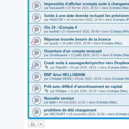
Impossible d'afficher icompta suite à changem
par
Isazaza34
»
27 février 2021, 20:52
» dans
iCompta (Mac
Solde à une date donnée incluant les prévision
par
Pat31700
»
16 novembre 2020, 13:40
» dans
iCompta (iP
iOs 14 - iCompta 4
par
teufmtl
»
27 septembre 2020, 00:48
» dans
iCompta (iPho
Réponse trouvée besoin de la licence
par
lucydy
»
29 juillet 2020, 19:08
» dans
iCompta (Mac)
Ouverture d'un compte veracash
par
Gruntosaure
»
13 juillet 2020, 16:07
» dans
iCompta (Ma
Crash suite à sauvegarde/synchro vers Dropbo
par
Pepsi92
»
20 juin 2020, 19:01
» dans
iCompta (Mac)
BNP &/ou HELLOBANK
par
Christian 94420
»
20 juin 2020, 18:03
» dans
iCompta (M
Prêt avec différé d’amortissement en capital
par
H2Apps
»
11 juin 2020, 19:18
» dans
iCompta (Mac)
Nouvelle version
par
fp66
»
04 mai 2020, 11:32
» dans
iCompta (Mac)
problème de télé chargement
par
DECOURT
»
23 novembre 2019, 16:40
» dans
iCompta 