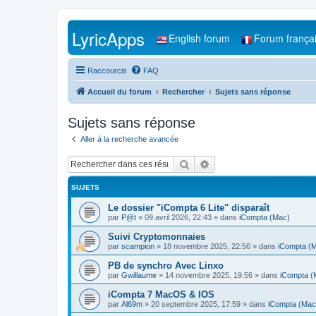
LyricApps
English forum
Forum frança
Raccourcis
FAQ
Accueil du forum
Rechercher
Sujets sans réponse
Sujets sans réponse
Aller à la recherche avancée
Rechercher
Recherche avancée
SUJETS
Le dossier "iCompta 6 Lite" disparaît
par
P@t
»
09 avril 2026, 22:43
» dans
iCompta (Mac)
Suivi Cryptomonnaies
par
scampion
»
18 novembre 2025, 22:56
» dans
iCompta (
PB de synchro Avec Linxo
par
Gwillaume
»
14 novembre 2025, 19:56
» dans
iCompta (
iCompta 7 MacOS & IOS
par
Al69m
»
20 septembre 2025, 17:59
» dans
iCompta (Mac