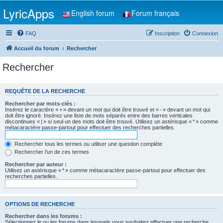
LyricApps
English forum
Forum français
FAQ
Inscription
Connexion
Accueil du forum
Rechercher
Rechercher
REQUÊTE DE LA RECHERCHE
Rechercher par mots-clés :
Insérez le caractère « + » devant un mot qui doit être trouvé et « - » devant un mot qui
doit être ignoré. Insérez une liste de mots séparés entre des barres verticales
discontinues « | » si seul un des mots doit être trouvé. Utilisez un astérisque « * » comme
métacaractère passe-partout pour effectuer des recherches partielles.
Rechercher tous les termes ou utiliser une question complète
Rechercher l’un de ces termes
Rechercher par auteur :
Utilisez un astérisque « * » comme métacaractère passe-partout pour effectuer des
recherches partielles.
OPTIONS DE RECHERCHE
Rechercher dans les forums :
Sélectionnez le ou les forums dans lesquels vous souhaitez effectuer une recherche.