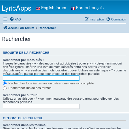
LyricApps
English forum
Forum français
FAQ
Inscription
Connexion
Accueil du forum
Rechercher
Rechercher
REQUÊTE DE LA RECHERCHE
Rechercher par mots-clés :
Insérez le caractère « + » devant un mot qui doit être trouvé et « - » devant un mot qui
doit être ignoré. Insérez une liste de mots séparés entre des barres verticales
discontinues « | » si seul un des mots doit être trouvé. Utilisez un astérisque « * » comme
métacaractère passe-partout pour effectuer des recherches partielles.
Rechercher tous les termes ou utiliser une question complète
Rechercher l’un de ces termes
Rechercher par auteur :
Utilisez un astérisque « * » comme métacaractère passe-partout pour effectuer des
recherches partielles.
OPTIONS DE RECHERCHE
Rechercher dans les forums :
Sélectionnez le ou les forums dans lesquels vous souhaitez effectuer une recherche.