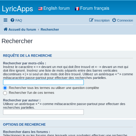
LyricApps
English forum
Forum français
FAQ
Inscription
Connexion
Accueil du forum
Rechercher
Rechercher
REQUÊTE DE LA RECHERCHE
Rechercher par mots-clés :
Insérez le caractère « + » devant un mot qui doit être trouvé et « - » devant un mot qui
doit être ignoré. Insérez une liste de mots séparés entre des barres verticales
discontinues « | » si seul un des mots doit être trouvé. Utilisez un astérisque « * » comme
métacaractère passe-partout pour effectuer des recherches partielles.
Rechercher tous les termes ou utiliser une question complète
Rechercher l’un de ces termes
Rechercher par auteur :
Utilisez un astérisque « * » comme métacaractère passe-partout pour effectuer des
recherches partielles.
OPTIONS DE RECHERCHE
Rechercher dans les forums :
Sélectionnez le ou les forums dans lesquels vous souhaitez effectuer une recherche.