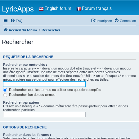
LyricApps
English forum
Forum français
FAQ
Inscription
Connexion
Accueil du forum
Rechercher
Rechercher
REQUÊTE DE LA RECHERCHE
Rechercher par mots-clés :
Insérez le caractère « + » devant un mot qui doit être trouvé et « - » devant un mot qui
doit être ignoré. Insérez une liste de mots séparés entre des barres verticales
discontinues « | » si seul un des mots doit être trouvé. Utilisez un astérisque « * » comme
métacaractère passe-partout pour effectuer des recherches partielles.
Rechercher tous les termes ou utiliser une question complète
Rechercher l’un de ces termes
Rechercher par auteur :
Utilisez un astérisque « * » comme métacaractère passe-partout pour effectuer des
recherches partielles.
OPTIONS DE RECHERCHE
Rechercher dans les forums :
Sélectionnez le ou les forums dans lesquels vous souhaitez effectuer une recherche.