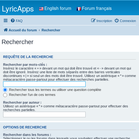
LyricApps
English forum
Forum français
FAQ
Inscription
Connexion
Accueil du forum
Rechercher
Rechercher
REQUÊTE DE LA RECHERCHE
Rechercher par mots-clés :
Insérez le caractère « + » devant un mot qui doit être trouvé et « - » devant un mot qui
doit être ignoré. Insérez une liste de mots séparés entre des barres verticales
discontinues « | » si seul un des mots doit être trouvé. Utilisez un astérisque « * » comme
métacaractère passe-partout pour effectuer des recherches partielles.
Rechercher tous les termes ou utiliser une question complète
Rechercher l’un de ces termes
Rechercher par auteur :
Utilisez un astérisque « * » comme métacaractère passe-partout pour effectuer des
recherches partielles.
OPTIONS DE RECHERCHE
Rechercher dans les forums :
Sélectionnez le ou les forums dans lesquels vous souhaitez effectuer une recherche.