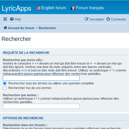
LyricApps
English forum
Forum français
FAQ
Inscription
Connexion
Accueil du forum
Rechercher
Rechercher
REQUÊTE DE LA RECHERCHE
Rechercher par mots-clés :
Insérez le caractère « + » devant un mot qui doit être trouvé et « - » devant un mot qui
doit être ignoré. Insérez une liste de mots séparés entre des barres verticales
discontinues « | » si seul un des mots doit être trouvé. Utilisez un astérisque « * » comme
métacaractère passe-partout pour effectuer des recherches partielles.
Rechercher tous les termes ou utiliser une question complète
Rechercher l’un de ces termes
Rechercher par auteur :
Utilisez un astérisque « * » comme métacaractère passe-partout pour effectuer des
recherches partielles.
OPTIONS DE RECHERCHE
Rechercher dans les forums :
Sélectionnez le ou les forums dans lesquels vous souhaitez effectuer une recherche.