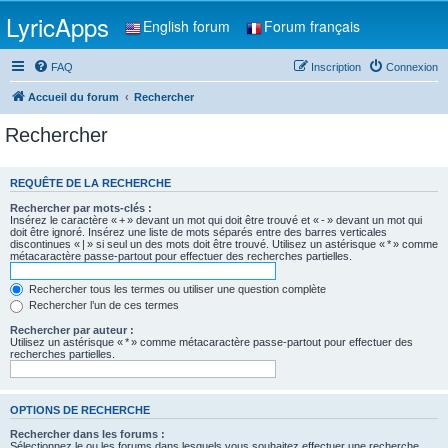
LyricApps
English forum
Forum français
FAQ
Inscription
Connexion
Accueil du forum
Rechercher
Rechercher
REQUÊTE DE LA RECHERCHE
Rechercher par mots-clés :
Insérez le caractère « + » devant un mot qui doit être trouvé et « - » devant un mot qui
doit être ignoré. Insérez une liste de mots séparés entre des barres verticales
discontinues « | » si seul un des mots doit être trouvé. Utilisez un astérisque « * » comme
métacaractère passe-partout pour effectuer des recherches partielles.
Rechercher tous les termes ou utiliser une question complète
Rechercher l’un de ces termes
Rechercher par auteur :
Utilisez un astérisque « * » comme métacaractère passe-partout pour effectuer des
recherches partielles.
OPTIONS DE RECHERCHE
Rechercher dans les forums :
Sélectionnez le ou les forums dans lesquels vous souhaitez effectuer une recherche.