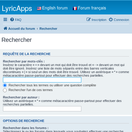
LyricApps
English forum
Forum français
FAQ
Inscription
Connexion
Accueil du forum
Rechercher
Rechercher
REQUÊTE DE LA RECHERCHE
Rechercher par mots-clés :
Insérez le caractère « + » devant un mot qui doit être trouvé et « - » devant un mot qui
doit être ignoré. Insérez une liste de mots séparés entre des barres verticales
discontinues « | » si seul un des mots doit être trouvé. Utilisez un astérisque « * » comme
métacaractère passe-partout pour effectuer des recherches partielles.
Rechercher tous les termes ou utiliser une question complète
Rechercher l’un de ces termes
Rechercher par auteur :
Utilisez un astérisque « * » comme métacaractère passe-partout pour effectuer des
recherches partielles.
OPTIONS DE RECHERCHE
Rechercher dans les forums :
Sélectionnez le ou les forums dans lesquels vous souhaitez effectuer une recherche.