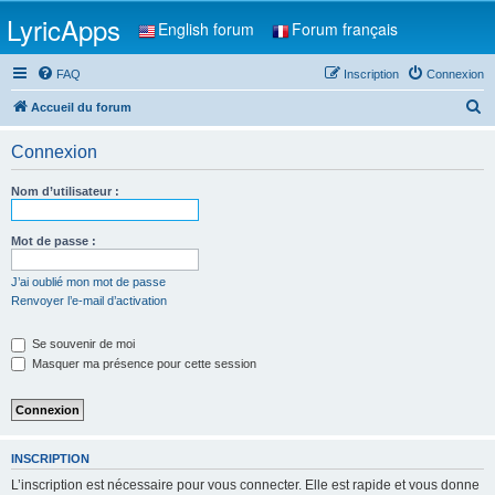
LyricApps
English forum
Forum français
FAQ
Inscription
Connexion
R
Accueil du forum
e
Connexion
c
h
Nom d’utilisateur :
e
r
Mot de passe :
c
J’ai oublié mon mot de passe
h
Renvoyer l’e-mail d’activation
e
Se souvenir de moi
r
Masquer ma présence pour cette session
INSCRIPTION
L’inscription est nécessaire pour vous connecter. Elle est rapide et vous donne