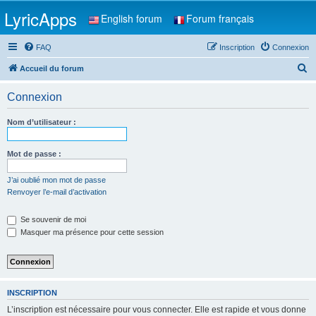
LyricApps
English forum
Forum français
FAQ
Inscription
Connexion
R
Accueil du forum
e
Connexion
c
h
Nom d’utilisateur :
e
r
Mot de passe :
c
J’ai oublié mon mot de passe
h
Renvoyer l’e-mail d’activation
e
Se souvenir de moi
r
Masquer ma présence pour cette session
INSCRIPTION
L’inscription est nécessaire pour vous connecter. Elle est rapide et vous donne